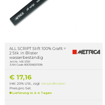
ALL SCRIPT Stift 100% Grafit =
2 Stk. in Blister
wasserbeständig
Art.Nr.: ME 51151
EAN Code: 8001066511518
€ 17,16
Inkl. 20% USt.
,
zzgl.
Versandkosten
Preis pro Set.
Lieferung in 2-4 Tagen