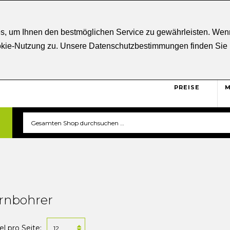
ratung
+43 5332 21807
Kostenloser
Versand ab € 5
s, um Ihnen den bestmöglichen Service zu gewährleisten. Wenn
ookie-Nutzung zu. Unsere Datenschutzbestimmungen finden Sie
BRUTTO
Sicher und unkompliziert
einkaufen. Das ist triverti.
PREISE
M
rnbohrer
el pro Seite: