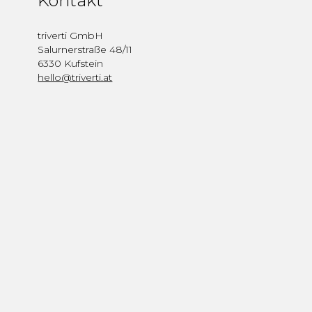
Kontakt
triverti GmbH
Salurnerstraße 48/11
6330 Kufstein
hello@triverti.at