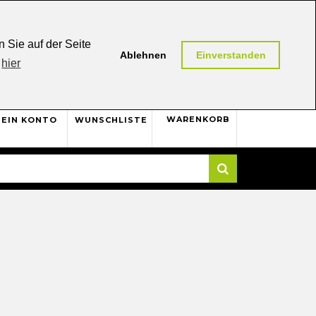
0,00 (AT / DE)
30 Tage
Rückgaberecht
 Sie auf der Seite
Ablehnen
Einverstanden
hier
0
WARENKORB
EIN KONTO
WUNSCHLISTE
Suche