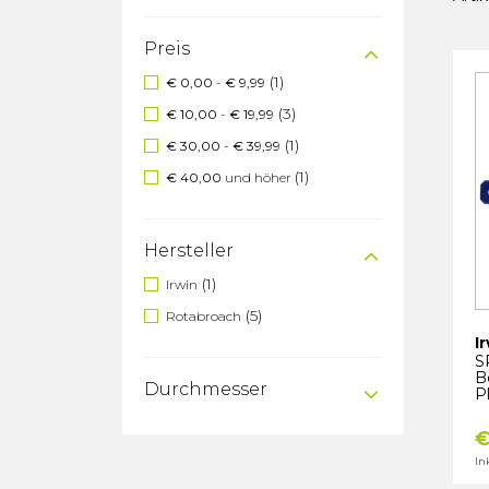
Preis
(1)
€ 0,00
-
€ 9,99
(3)
€ 10,00
-
€ 19,99
(1)
€ 30,00
-
€ 39,99
(1)
€ 40,00
und höher
Hersteller
(1)
Irwin
(5)
Rotabroach
I
S
B
Durchmesser
P
€
In