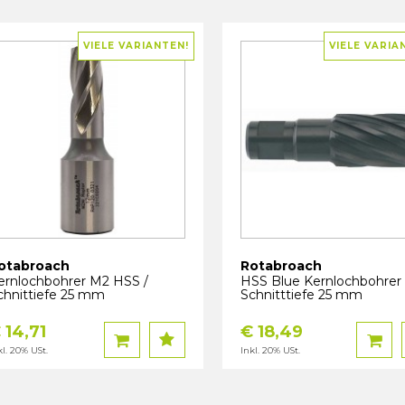
VIELE VARIANTEN!
VIELE VARIA
otabroach
Rotabroach
ernlochbohrer M2 HSS /
HSS Blue Kernlochbohrer 
chnittiefe 25 mm
Schnitttiefe 25 mm
 14,71
€ 18,49
kl. 20% USt.
Inkl. 20% USt.