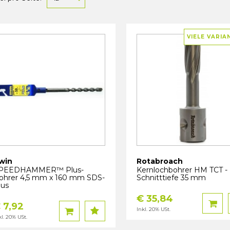
VIELE VARIA
rwin
Rotabroach
PEEDHAMMER™ Plus-
Kernlochbohrer HM TCT -
ohrer 4,5 mm x 160 mm SDS-
Schnitttiefe 35 mm
lus
€ 35,84
 7,92
Inkl. 20% USt.
kl. 20% USt.