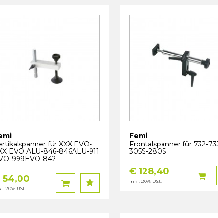
emi
Femi
ertikalspanner für XXX EVO-
Frontalspanner für 732-73
XX EVO ALU-846-846ALU-911
305S-280S
VO-999EVO-842
€ 128,40
 54,00
Inkl. 20% USt.
kl. 20% USt.