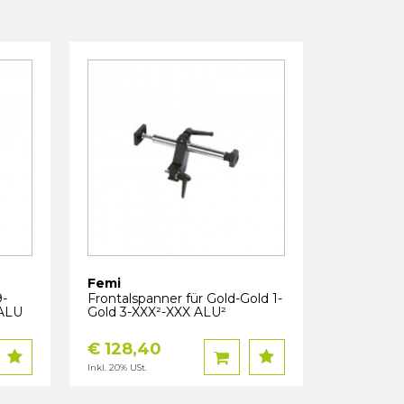
Femi
9-
Frontalspanner für Gold-Gold 1-
6ALU
Gold 3-XXX²-XXX ALU²
€ 128,40
Inkl. 20% USt.