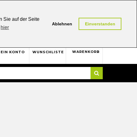
0,00 (AT / DE)
30 Tage
Rückgaberecht
 Sie auf der Seite
Ablehnen
Einverstanden
hier
0
WARENKORB
EIN KONTO
WUNSCHLISTE
Suche