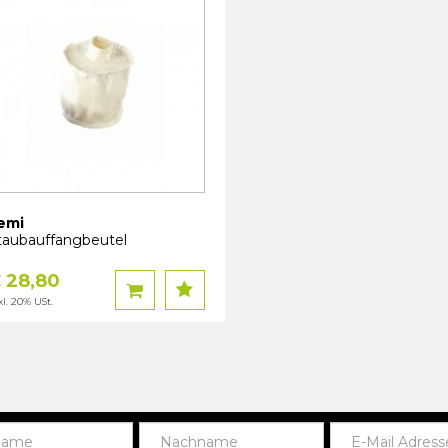
emi
taubauffangbeutel
 28,80
kl. 20% USt.