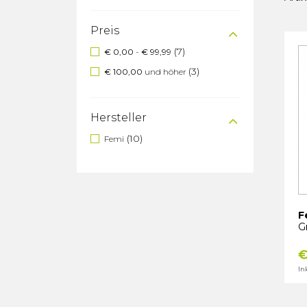
Preis
(7)
€ 0,00
-
€ 99,99
(3)
€ 100,00
und höher
Hersteller
(10)
Femi
F
G
€
In