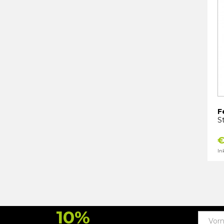
F
S
€
In
10%