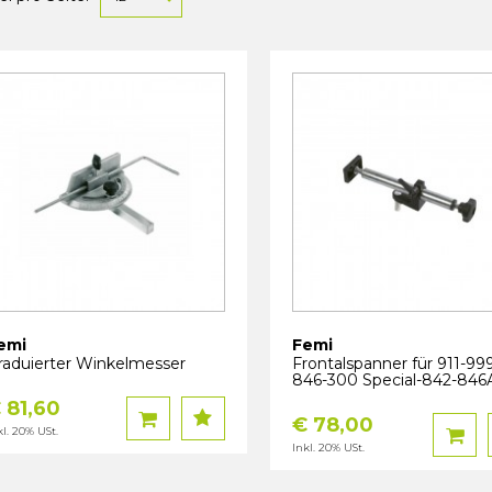
emi
Femi
raduierter Winkelmesser
Frontalspanner für 911-99
846-300 Special-842-84
 81,60
€ 78,00
kl. 20% USt.
Inkl. 20% USt.