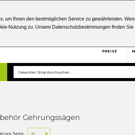
ratung
+43 5332 21807
Kostenloser
Versand ab € 5
s, um Ihnen den bestmöglichen Service zu gewährleisten. Wenn
ookie-Nutzung zu. Unsere Datenschutzbestimmungen finden Sie
BRUTTO
Sicher und unkompliziert
einkaufen. Das ist triverti.
PREISE
M
behör Gehrungssägen
el pro Seite: