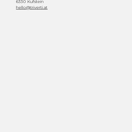
6330 Kufstein
hello@triverti.at