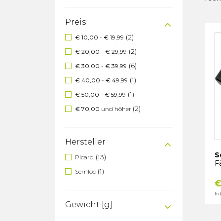
Preis
(2)
€ 10,00
-
€ 19,99
(2)
€ 20,00
-
€ 29,99
(6)
€ 30,00
-
€ 39,99
(1)
€ 40,00
-
€ 49,99
(1)
€ 50,00
-
€ 59,99
(2)
€ 70,00
und höher
Hersteller
S
(13)
Picard
Fä
(1)
Semloc
€
In
Gewicht [g]