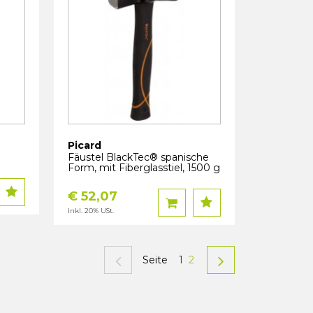
Picard
Fäustel BlackTec® spanische
Form, mit Fiberglasstiel, 1500 g
€ 52,07
Inkl. 20% USt.
Seite
1
2