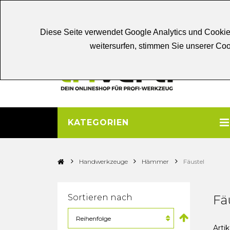
Chat
Beratung
Persönliche
Be
Diese Seite verwendet Google Analytics und Cookie
weitersurfen, stimmen Sie unserer C
KATEGORIEN
>
>
>
Handwerkzeuge
Hämmer
Fäustel
Sortieren nach
Fä
Artik