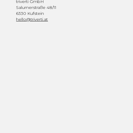
triverti GmbH
Salurnerstraße 48/11
6330 Kufstein
hello@triverti.at