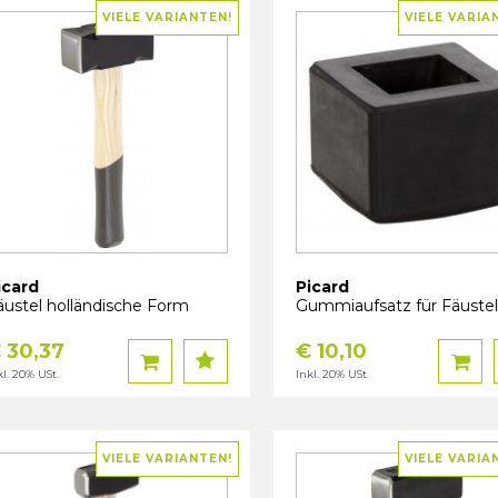
VIELE VARIANTEN!
VIELE VARIA
icard
Picard
äustel holländische Form
Gummiaufsatz für Fäustel
 30,37
€ 10,10
kl. 20% USt.
Inkl. 20% USt.
VIELE VARIANTEN!
VIELE VARIA