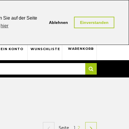
0,00 (AT / DE)
30 Tage
Rückgaberecht
 Sie auf der Seite
Ablehnen
Einverstanden
hier
0
WARENKORB
EIN KONTO
WUNSCHLISTE
Suche
Seite
1
2