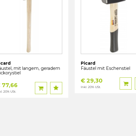
icard
Picard
äustel, mit langem, geradem
Fäustel mit Eschenstiel
ckorystiel
€ 29,30
 77,66
Inkl. 20% USt.
kl. 20% USt.