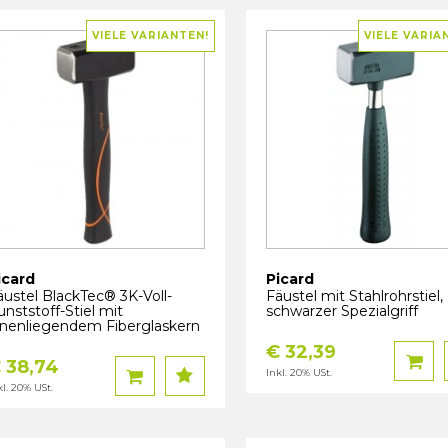
VIELE VARIANTEN!
VIELE VARIA
icard
Picard
äustel BlackTec® 3K-Voll-
Fäustel mit Stahlrohrstiel,
unststoff-Stiel mit
schwarzer Spezialgriff
nnenliegendem Fiberglaskern
€ 32,39
 38,74
Inkl. 20% USt.
kl. 20% USt.