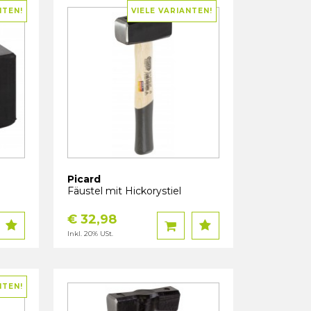
NTEN!
VIELE VARIANTEN!
Picard
Fäustel mit Hickorystiel
€ 32,98
Inkl. 20% USt.
NTEN!