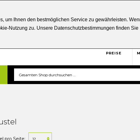
ratung
+43 5332 21807
Kostenloser
Versand ab € 5
s, um Ihnen den bestmöglichen Service zu gewährleisten. Wenn
ookie-Nutzung zu. Unsere Datenschutzbestimmungen finden Sie
BRUTTO
Sicher und unkompliziert
einkaufen. Das ist triverti.
PREISE
M
ustel
el pro Seite: