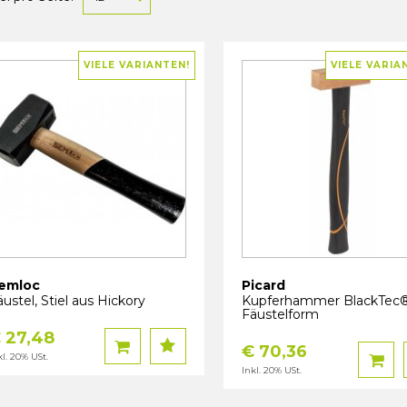
VIELE VARIANTEN!
VIELE VARIA
emloc
Picard
ustel, Stiel aus Hickory
Kupferhammer BlackTec
Fäustelform
 27,48
€ 70,36
kl. 20% USt.
Inkl. 20% USt.