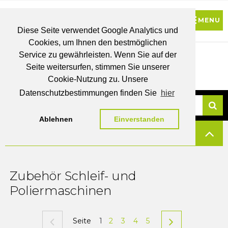
Diese Seite verwendet Google Analytics und
Cookies, um Ihnen den bestmöglichen
0
Service zu gewährleisten. Wenn Sie auf der
Seite weitersurfen, stimmen Sie unserer
BRUTTO
Cookie-Nutzung zu. Unsere
PREISE
MEIN
WUNSCHLISTE
WARENKORB
KONTO
Datenschutzbestimmungen finden Sie
hier
Ablehnen
Einverstanden
Su
FILTERN
Zubehör Schleif- und
Poliermaschinen
Seite
1
2
3
4
5