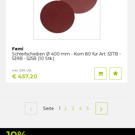
Femi
Schleifscheiben Ø 400 mm - Korn 80 für Art. 537B -
539B - 525B (10 Stk.)
Inkl. 20% USt.
€ 457,20
Seite
1
2
3
4
5
10%