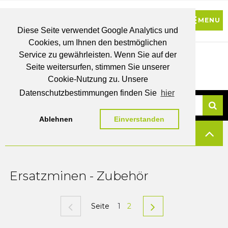
Diese Seite verwendet Google Analytics und
Cookies, um Ihnen den bestmöglichen
0
Service zu gewährleisten. Wenn Sie auf der
Seite weitersurfen, stimmen Sie unserer
BRUTTO
Cookie-Nutzung zu. Unsere
PREISE
MEIN
WUNSCHLISTE
WARENKORB
KONTO
Datenschutzbestimmungen finden Sie
hier
Ablehnen
Einverstanden
Su
FILTERN
Ersatzminen - Zubehör
Seite
1
2