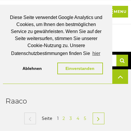
Diese Seite verwendet Google Analytics und
Cookies, um Ihnen den bestmöglichen
0
Service zu gewährleisten. Wenn Sie auf der
Seite weitersurfen, stimmen Sie unserer
BRUTTO
Cookie-Nutzung zu. Unsere
PREISE
MEIN
WUNSCHLISTE
WARENKORB
KONTO
Datenschutzbestimmungen finden Sie
hier
Ablehnen
Einverstanden
Su
FILTERN
Raaco
Seite
1
2
3
4
5