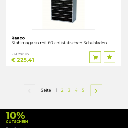
Raaco
Stahlmagazin mit 60 antistatischen Schubladen
Inkl. 20% USt.
€ 225,41
Seite
1
2
3
4
5
10%
GUTSCHEIN