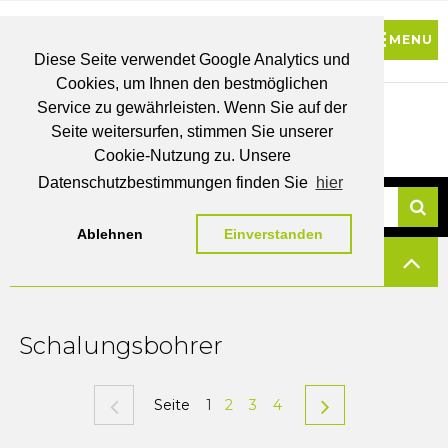
Diese Seite verwendet Google Analytics und
Cookies, um Ihnen den bestmöglichen
0
Service zu gewährleisten. Wenn Sie auf der
Seite weitersurfen, stimmen Sie unserer
BRUTTO
Cookie-Nutzung zu. Unsere
PREISE
MEIN
WUNSCHLISTE
WARENKORB
KONTO
Datenschutzbestimmungen finden Sie
hier
Ablehnen
Einverstanden
Su
FILTERN
Schalungsbohrer
Seite
1
2
3
4