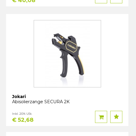
€ 40,08
Jokari
Abisolierzange SECURA 2K
Inkl. 20% USt.
€ 52,68