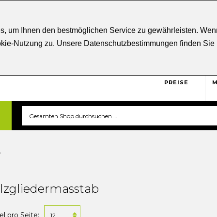
ratung
+43 5332 21807
Kostenloser
Versand ab € 5
s, um Ihnen den bestmöglichen Service zu gewährleisten. Wenn
ookie-Nutzung zu. Unsere Datenschutzbestimmungen finden Sie
BRUTTO
Sicher und unkompliziert
einkaufen. Das ist triverti.
PREISE
M
b
lzgliedermasstab
el pro Seite: