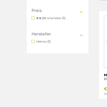
Preis
(1)
€ 8,00
und höher
Hersteller
(1)
Metrica
M
H
€
In