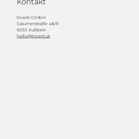
Kontakt
triverti GmbH
Salurnerstraße 48/11
6330 Kufstein
hello@triverti.at