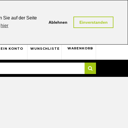
0,00 (AT / DE)
30 Tage
Rückgaberecht
 Sie auf der Seite
Ablehnen
Einverstanden
hier
0
WARENKORB
EIN KONTO
WUNSCHLISTE
Suche