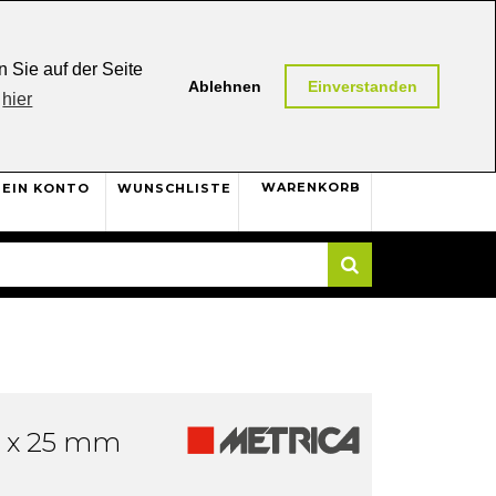
0,00 (AT / DE)
30 Tage
Rückgaberecht
 Sie auf der Seite
Ablehnen
Einverstanden
hier
0
WARENKORB
EIN KONTO
WUNSCHLISTE
Suche
 x 25 mm