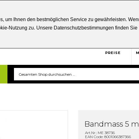
ratung
+43 5332 21807
Kostenloser
Versand ab € 5
s, um Ihnen den bestmöglichen Service zu gewährleisten. Wenn
ookie-Nutzung zu. Unsere Datenschutzbestimmungen finden Sie
BRUTTO
Sicher und unkompliziert
einkaufen. Das ist triverti.
PREISE
M
Bandmass 5 m
Art.Nr.: ME 38736
EAN Code: 8001066387366