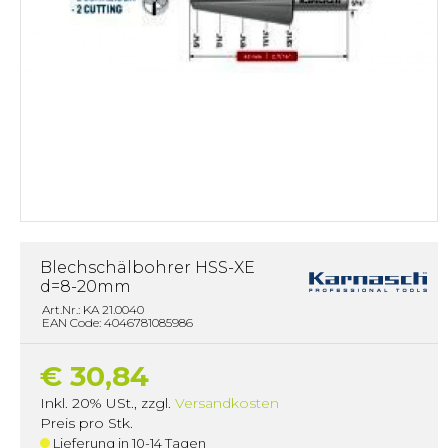
Blechschälbohrer HSS-XE
d=8-20mm
Art.Nr.: KA 21.0040
EAN Code: 4046781085986
€ 30,84
Inkl. 20% USt.
,
zzgl.
Versandkosten
Preis pro Stk.
Lieferung in 10-14 Tagen