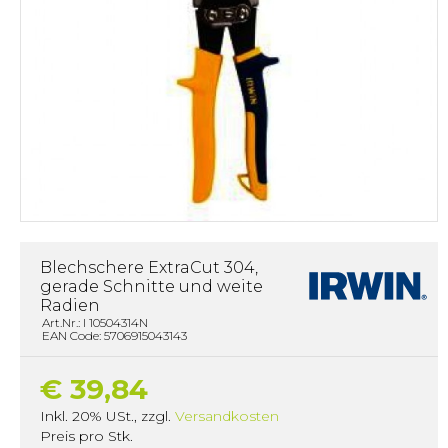
Blechschere ExtraCut 304,
gerade Schnitte und weite
Radien
Art.Nr.: I 10504314N
EAN Code: 5706915043143
€ 39,84
Inkl. 20% USt.
,
zzgl.
Versandkosten
Preis pro Stk.