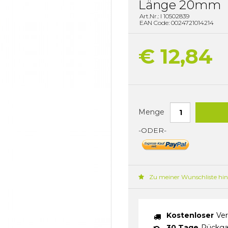
Länge 20mm
Art.Nr.: I 10502839
EAN Code: 0024721014214
€ 12,84
Menge
-ODER-
Zu meiner Wunschliste hi
Kostenloser
Ver
30 Tage
Rückga