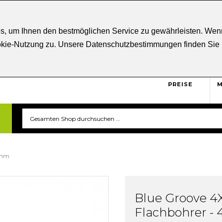
ratung
+43 5332 21807
Kostenloser
Versand ab € 5
s, um Ihnen den bestmöglichen Service zu gewährleisten. Wenn
ookie-Nutzung zu. Unsere Datenschutzbestimmungen finden Sie
BRUTTO
Sicher und unkompliziert
einkaufen. Das ist triverti.
PREISE
M
0mm
Blue Groove 4
Flachbohrer 