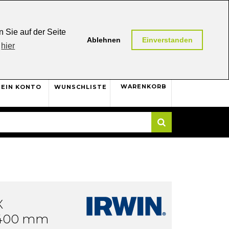
0,00 (AT / DE)
30 Tage
Rückgaberecht
 Sie auf der Seite
Ablehnen
Einverstanden
hier
0
WARENKORB
EIN KONTO
WUNSCHLISTE
Suche
X
- 400 mm