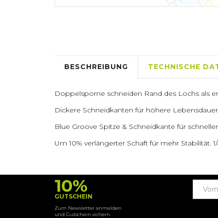
BESCHREIBUNG
TECHNISCHE DA
Doppelsporne schneiden Rand des Lochs als ers
Dickere Schneidkanten für höhere Lebensdauer
Blue Groove Spitze & Schneidkante für schnelle
Um 10% verlängerter Schaft für mehr Stabilität. 
10%
GUTSCHEIN
Zum Newsletter anmelden
und Gutschein sichern.