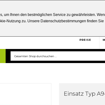
ratung
+43 5332 21807
Kostenloser
Versand ab € 5
s, um Ihnen den bestmöglichen Service zu gewährleisten. Wenn
ookie-Nutzung zu. Unsere Datenschutzbestimmungen finden Sie
BRUTTO
Sicher und unkompliziert
einkaufen. Das ist triverti.
PREISE
M
Einsatz Typ A9