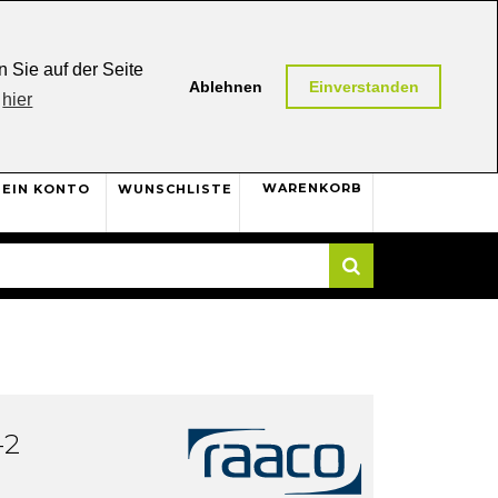
0,00 (AT / DE)
30 Tage
Rückgaberecht
 Sie auf der Seite
Ablehnen
Einverstanden
hier
0
WARENKORB
EIN KONTO
WUNSCHLISTE
Suche
-2