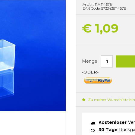
Art.Nr.: RA 114578
EAN Code: 5733439114578
€ 1,09
Menge
-ODER-
Zu meiner Wunschliste hi
Kostenloser
Ver
30 Tage
Rückga