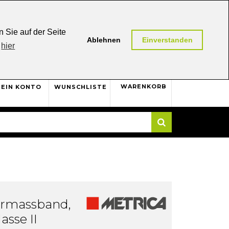
0,00 (AT / DE)
30 Tage
Rückgaberecht
 Sie auf der Seite
Ablehnen
Einverstanden
hier
0
WARENKORB
EIN KONTO
WUNSCHLISTE
Suche
ermassband,
asse II