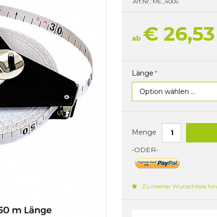
Art.Nr.: ME_4005
€ 26,53
ab
Länge
*
Menge
-ODER-
Zu meiner Wunschliste hi