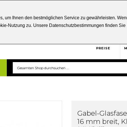
ratung
+43 5332 21807
Kostenloser
Versand ab € 5
s, um Ihnen den bestmöglichen Service zu gewährleisten. Wenn
ookie-Nutzung zu. Unsere Datenschutzbestimmungen finden Sie
BRUTTO
Sicher und unkompliziert
einkaufen. Das ist triverti.
PREISE
M
Gabel-Glasfas
16 mm breit, Kl