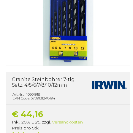
Granite Steinbohrer 7-tlg.
Satz: 4/5/6/7/8/10/12mm
Art.Nr.: I 10501918
EAN Code: 5709131248194
€ 44,16
Inkl. 20% USt.
,
zzgl.
Versandkosten
Preis pro Stk.