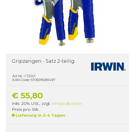
Gripzangen - Satz 2-teilig
Art.Nr.: I T214T
EAN Code: 5706915081497
€ 55,80
Inkl. 20% USt.
,
zzgl.
Versandkosten
Preis pro Stk.
Lieferung in 2-4 Tagen