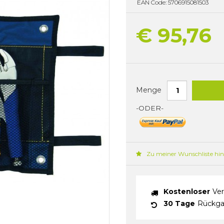
EAN Code: 5706915081503
€ 95,76
Menge
-ODER-
Zu meiner Wunschliste hi
Kostenloser
Ver
30 Tage
Rückga