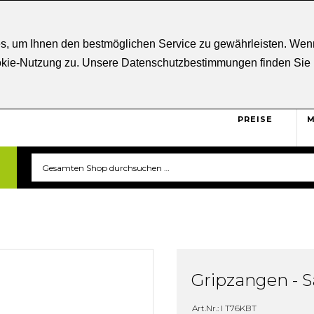
ratung
+43 5332 21807
Kostenloser
Versand ab € 5
s, um Ihnen den bestmöglichen Service zu gewährleisten. Wenn
ookie-Nutzung zu. Unsere Datenschutzbestimmungen finden Sie
BRUTTO
Sicher und unkompliziert
einkaufen. Das ist triverti.
PREISE
M
Gripzangen - Sa
Art.Nr.: I T76KBT