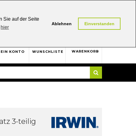
0,00 (AT / DE)
30 Tage
Rückgaberecht
 Sie auf der Seite
Ablehnen
Einverstanden
hier
0
WARENKORB
EIN KONTO
WUNSCHLISTE
Suche
tz 3-teilig