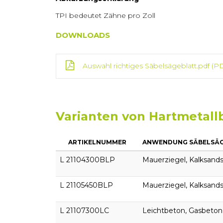
TPI bedeutet Zähne pro Zoll
DOWNLOADS
Auswahl richtiges Säbelsägeblatt.pdf
(PD
Varianten von Hartmetall
ARTIKELNUMMER
ANWENDUNG SÄBELSÄ
L 21104300BLP
Mauerziegel, Kalksand
L 21105450BLP
Mauerziegel, Kalksand
L 21107300LC
Leichtbeton, Gasbeton