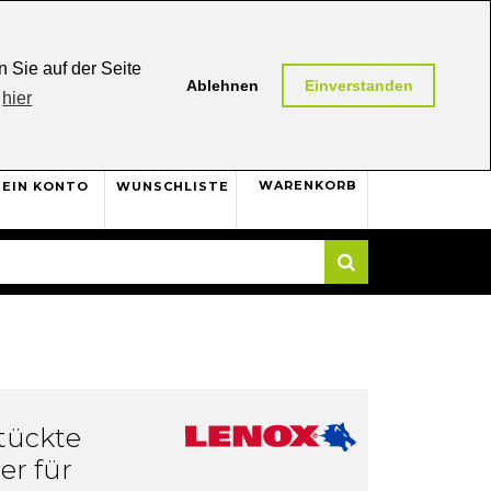
0,00 (AT / DE)
30 Tage
Rückgaberecht
 Sie auf der Seite
Ablehnen
Einverstanden
hier
0
WARENKORB
EIN KONTO
WUNSCHLISTE
Suche
tückte
er für