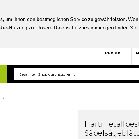
ratung
+43 5332 21807
Kostenloser
Versand ab € 5
s, um Ihnen den bestmöglichen Service zu gewährleisten. Wenn
ookie-Nutzung zu. Unsere Datenschutzbestimmungen finden Sie
BRUTTO
Sicher und unkompliziert
einkaufen. Das ist triverti.
PREISE
M
erk
Hartmetallbes
Säbelsägeblätt