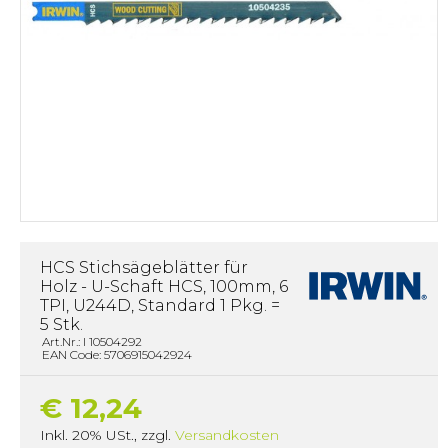
HCS Stichsägeblätter für
Holz - U-Schaft HCS, 100mm, 6
TPI, U244D, Standard 1 Pkg. =
5 Stk.
Art.Nr.: I 10504292
EAN Code: 5706915042924
€ 12,24
Inkl. 20% USt.
,
zzgl.
Versandkosten