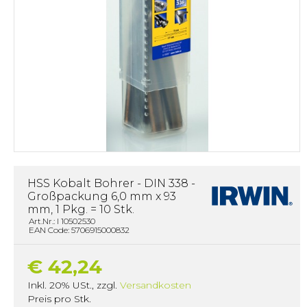
HSS Kobalt Bohrer - DIN 338 -
Großpackung 6,0 mm x 93
mm, 1 Pkg. = 10 Stk.
Art.Nr.: I 10502530
EAN Code: 5706915000832
€ 42,24
Inkl. 20% USt.
,
zzgl.
Versandkosten
Preis pro Stk.