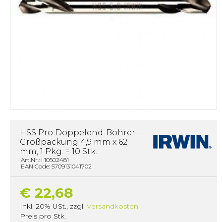
HSS Pro Doppelend-Bohrer -
Großpackung 4,9 mm x 62
mm, 1 Pkg. = 10 Stk.
Art.Nr.: I 10502481
EAN Code: 5709131041702
€ 22,68
Inkl. 20% USt.
,
zzgl.
Versandkosten
Preis pro Stk.