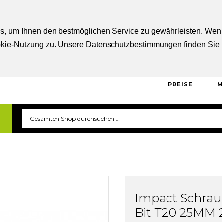
ratung
+43 5332 21807
Kostenloser
Versand ab € 5
s, um Ihnen den bestmöglichen Service zu gewährleisten. Wenn
ookie-Nutzung zu. Unsere Datenschutzbestimmungen finden Sie
BRUTTO
Sicher und unkompliziert
einkaufen. Das ist triverti.
PREISE
M
Impact Schra
Bit T20 25MM 2