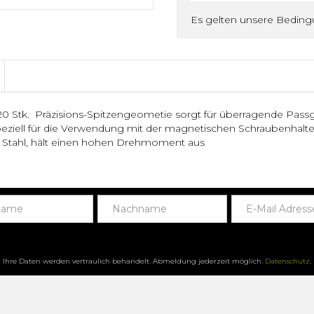
Es gelten unsere Bedin
Stk. Präzisions-Spitzengeometie sorgt für überragende Passge
eziell für die Verwendung mit der magnetischen Schraubenhalte
n Stahl, hält einen hohen Drehmoment aus
Ihre Daten werden vertraulich behandelt. Abmeldung jederzeit möglich.
Datenschutz
.