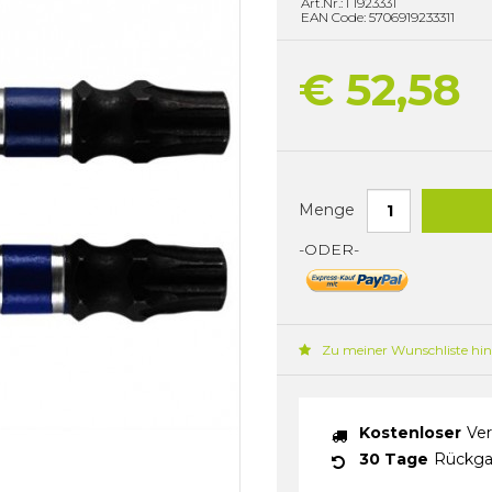
Art.Nr.: I 1923331
EAN Code: 5706919233311
€ 52,58
Menge
-ODER-
Zu meiner Wunschliste hi
Kostenloser
Ver
30 Tage
Rückga