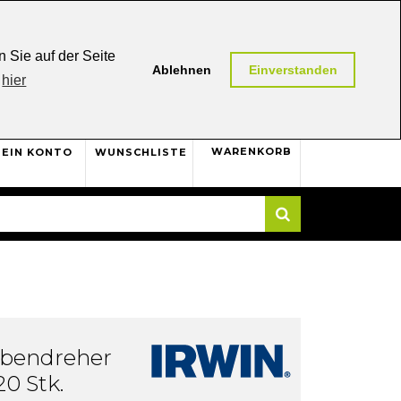
0,00 (AT / DE)
30 Tage
Rückgaberecht
 Sie auf der Seite
Ablehnen
Einverstanden
hier
0
WARENKORB
EIN KONTO
WUNSCHLISTE
Suche
ubendreher
0 Stk.