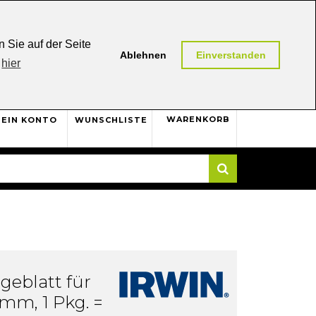
0,00 (AT / DE)
30 Tage
Rückgaberecht
 Sie auf der Seite
Ablehnen
Einverstanden
hier
0
WARENKORB
EIN KONTO
WUNSCHLISTE
Suche
geblatt für
0mm, 1 Pkg. =