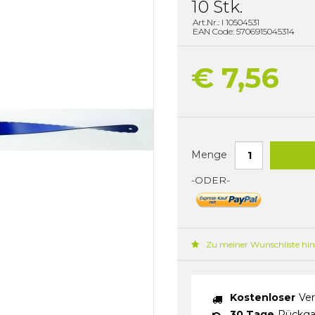
10 Stk.
Art.Nr.: I 10504531
EAN Code: 5706915045314
€ 7,56
Menge
-ODER-
Zu meiner Wunschliste hi
Kostenloser
Ver
30 Tage
Rückga