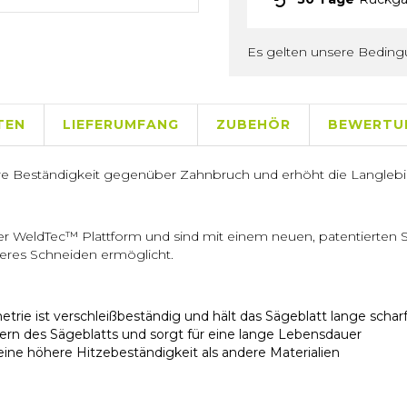
Es gelten unsere Bedin
TEN
LIEFERUMFANG
ZUBEHÖR
BEWERTU
 Beständigkeit gegenüber Zahnbruch und erhöht die Langlebigk
er WeldTec™ Plattform und sind mit einem neuen, patentierten S
ieres Schneiden ermöglicht.
rie ist verschleißbeständig und hält das Sägeblatt lange schar
ttern des Sägeblatts und sorgt für eine lange Lebensdauer
eine höhere Hitzebeständigkeit als andere Materialien