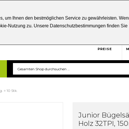
ratung
+43 5332 21807
Kostenloser
Versand ab € 5
s, um Ihnen den bestmöglichen Service zu gewährleisten. Wenn
ookie-Nutzung zu. Unsere Datenschutzbestimmungen finden Sie
BRUTTO
Sicher und unkompliziert
einkaufen. Das ist triverti.
PREISE
M
. = 10 Stk.
Junior Bügelsä
Holz 32TPI, 15