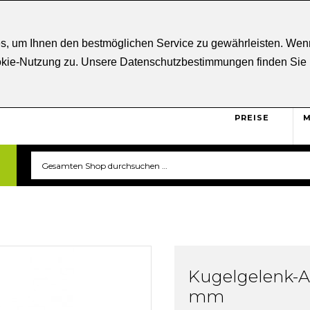
ratung
+43 5332 21807
Kostenloser
Versand ab € 5
s, um Ihnen den bestmöglichen Service zu gewährleisten. Wenn
ookie-Nutzung zu. Unsere Datenschutzbestimmungen finden Sie
BRUTTO
Sicher und unkompliziert
einkaufen. Das ist triverti.
PREISE
M
Kugelgelenk-A
mm