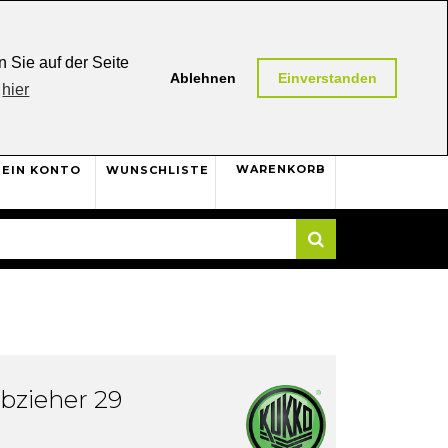
0,00 (AT / DE)
30 Tage
Rückgaberecht
 Sie auf der Seite
Ablehnen
Einverstanden
hier
0
WARENKORB
EIN KONTO
WUNSCHLISTE
Suche
bzieher 29