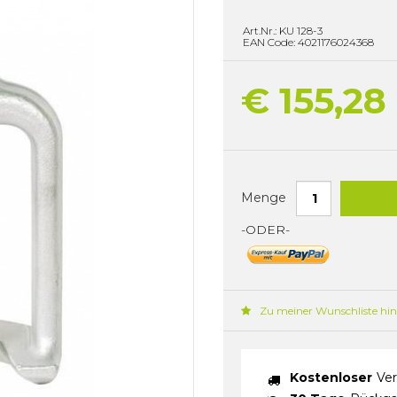
Art.Nr.: KU 128-3
EAN Code: 4021176024368
€ 155,28
Menge
-ODER-
Zu meiner Wunschliste hi
Kostenloser
Ver