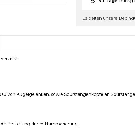
30 Tage
Rückga
Es gelten unsere Bedin
verzinkt.
au von Kugelgelenken, sowie Spurstangenköpfe an Spurstange
parende Bestellung durch Nummerierung.