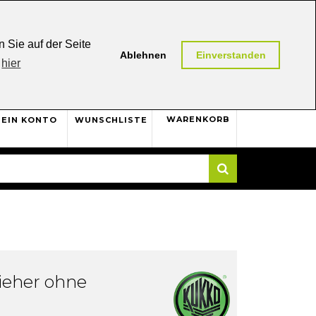
0,00 (AT / DE)
30 Tage
Rückgaberecht
 Sie auf der Seite
Ablehnen
Einverstanden
hier
0
WARENKORB
EIN KONTO
WUNSCHLISTE
Suche
ieher ohne