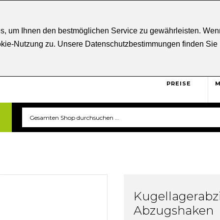
ratung
+43 5332 21807
Kostenloser
Versand ab € 5
s, um Ihnen den bestmöglichen Service zu gewährleisten. Wenn
ookie-Nutzung zu. Unsere Datenschutzbestimmungen finden Sie
BRUTTO
Sicher und unkompliziert
einkaufen. Das ist triverti.
PREISE
M
Kugellagerabz
Abzugshaken