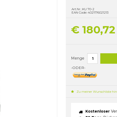
Art.Nr.: KU 70-2
EAN Code: 4021176021213
€ 180,72
Menge
-ODER-
Zu meiner Wunschliste hi
Kostenloser
Ver