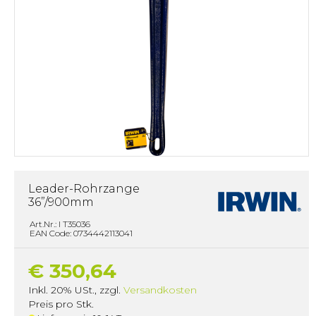
Leader-Rohrzange
36”/900mm
Art.Nr.: I T35036
EAN Code: 0734442113041
€ 350,64
Inkl. 20% USt.
,
zzgl.
Versandkosten
Preis pro Stk.