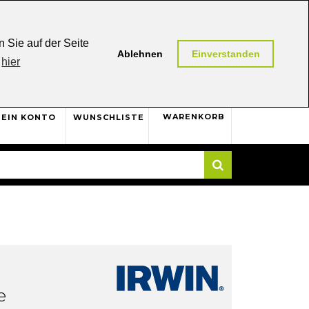
0,00 (AT / DE)
30 Tage
Rückgaberecht
 Sie auf der Seite
Ablehnen
Einverstanden
hier
0
WARENKORB
EIN KONTO
WUNSCHLISTE
Suche
e