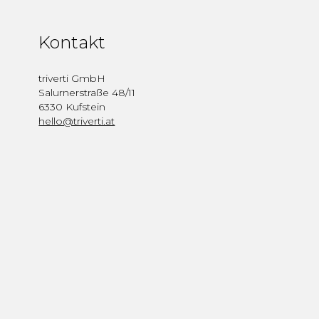
Kontakt
triverti GmbH
Salurnerstraße 48/11
6330 Kufstein
hello@triverti.at