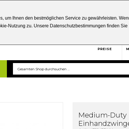
ratung
+43 5332 21807
Kostenloser
Versand ab € 5
s, um Ihnen den bestmöglichen Service zu gewährleisten. Wenn
ookie-Nutzung zu. Unsere Datenschutzbestimmungen finden Sie
BRUTTO
Sicher und unkompliziert
einkaufen. Das ist triverti.
PREISE
M
Medium-Duty
Einhandzwing