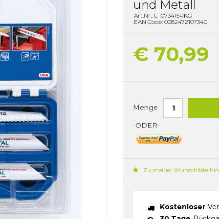
und Metall
Art.Nr.: L 1073415RKG
EAN Code: 0082472107340
€ 70,99
Menge
-ODER-
Zu meiner Wunschliste hi
Kostenloser
Ver
30 Tage
Rückga