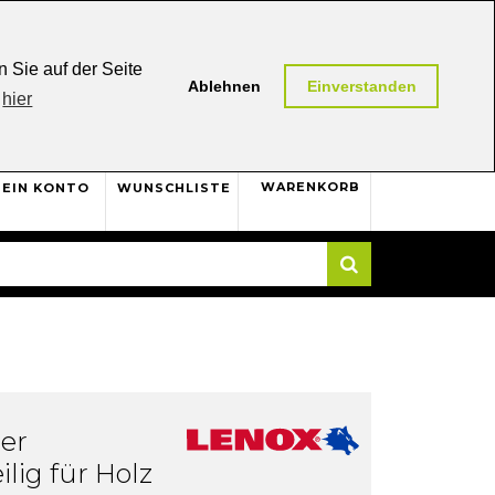
0,00 (AT / DE)
30 Tage
Rückgaberecht
 Sie auf der Seite
Ablehnen
Einverstanden
hier
0
WARENKORB
EIN KONTO
WUNSCHLISTE
Suche
er
ilig für Holz