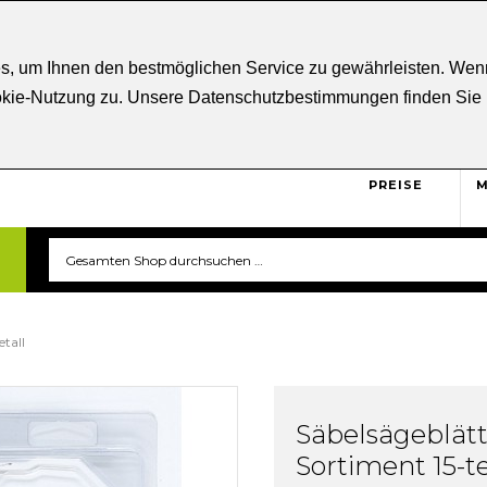
ratung
+43 5332 21807
Kostenloser
Versand ab € 5
s, um Ihnen den bestmöglichen Service zu gewährleisten. Wenn
ookie-Nutzung zu. Unsere Datenschutzbestimmungen finden Sie
BRUTTO
Sicher und unkompliziert
einkaufen. Das ist triverti.
PREISE
M
etall
Säbelsägeblätt
Sortiment 15-te