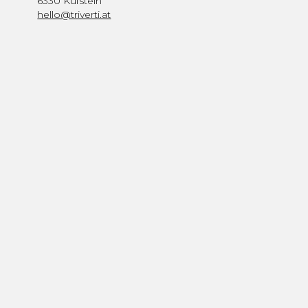
6330 Kufstein
hello@triverti.at