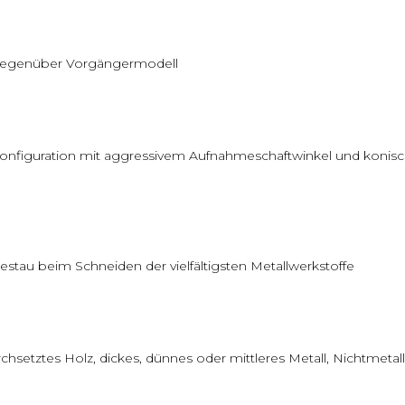
 gegenüber Vorgängermodell
 Konfiguration mit aggressivem Aufnahmeschaftwinkel und konis
tau beim Schneiden der vielfältigsten Metallwerkstoffe
hsetztes Holz, dickes, dünnes oder mittleres Metall, Nichtmetall