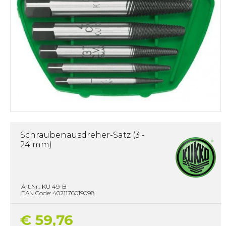
Schraubenausdreher-Satz (3 -
24 mm)
Art.Nr.: KU 49-B
EAN Code: 4021176019098
€ 59,76