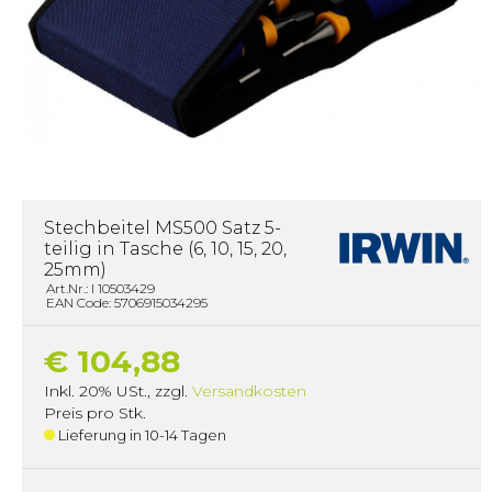
Stechbeitel MS500 Satz 5-
teilig in Tasche (6, 10, 15, 20,
25mm)
Art.Nr.: I 10503429
EAN Code: 5706915034295
€ 104,88
Inkl. 20% USt.
,
zzgl.
Versandkosten
Preis pro Stk.
Lieferung in 10-14 Tagen