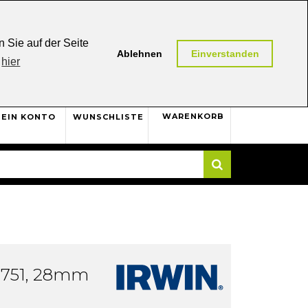
0,00 (AT / DE)
30 Tage
Rückgaberecht
 Sie auf der Seite
Ablehnen
Einverstanden
hier
0
WARENKORB
EIN KONTO
WUNSCHLISTE
Suche
S751, 28mm