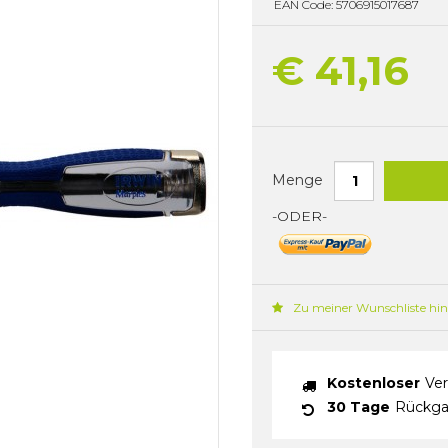
EAN Code: 5706915017687
€ 41,16
Menge
-ODER-
Zu meiner Wunschliste hi
Kostenloser
Ver
30 Tage
Rückga