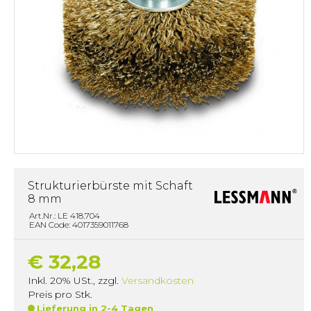
Strukturierbürste mit Schaft
8 mm
Art.Nr.: LE 418.704
EAN Code: 4017359011768
€ 32,28
Inkl. 20% USt.
,
zzgl.
Versandkosten
Preis pro Stk.
Lieferung in 2-4 Tagen