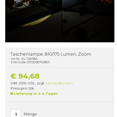
Taschenlampe, 810/175 Lumen, Zoom
Art.Nr.: EL 700S8A
EAN Code: 5703296700801
€ 94,68
Inkl. 20% USt.
,
zzgl.
Versandkosten
Preis pro Stk.
Lieferung in 2-4 Tagen
Menge