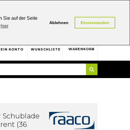
0,00 (AT / DE)
30 Tage
Rückgaberecht
 Sie auf der Seite
Ablehnen
Einverstanden
hier
0
WARENKORB
EIN KONTO
WUNSCHLISTE
Suche
r Schublade
rent (36