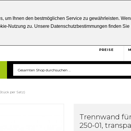
ratung
+43 5332 21807
Kostenloser
Versand ab € 5
s, um Ihnen den bestmöglichen Service zu gewährleisten. Wenn
ookie-Nutzung zu. Unsere Datenschutzbestimmungen finden Sie
BRUTTO
Sicher und unkompliziert
einkaufen. Das ist triverti.
PREISE
M
Stück per Satz)
Trennwand fü
250-01, transpa