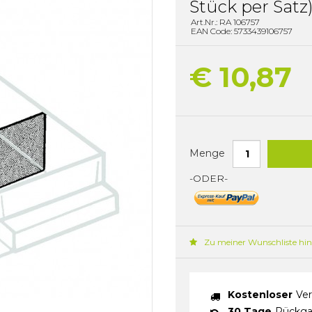
Stück per Satz
Art.Nr.: RA 106757
EAN Code: 5733439106757
€ 10,87
Menge
-ODER-
Zu meiner Wunschliste hi
Kostenloser
Ver
30 Tage
Rückga