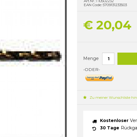
Art.Nr.: I 10502232
EAN Code: 5709131233503
€ 20,04
Menge
-ODER-
Zu meiner Wunschliste hi
Kostenloser
Ver
30 Tage
Rückga