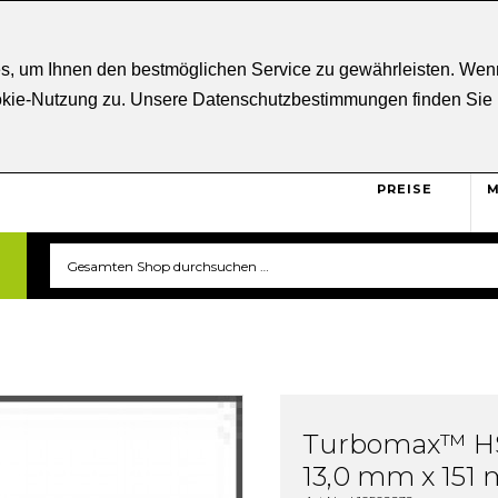
ratung
+43 5332 21807
Kostenloser
Versand ab € 5
s, um Ihnen den bestmöglichen Service zu gewährleisten. Wenn
ookie-Nutzung zu. Unsere Datenschutzbestimmungen finden Sie
BRUTTO
Sicher und unkompliziert
einkaufen. Das ist triverti.
PREISE
M
Turbomax™ HS
13,0 mm x 151 