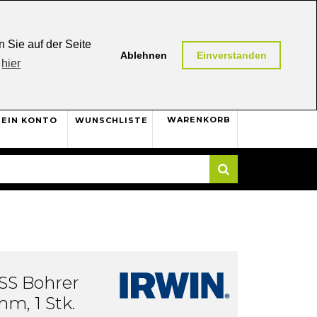
0,00 (AT / DE)
30 Tage
Rückgaberecht
 Sie auf der Seite
Ablehnen
Einverstanden
hier
0
WARENKORB
EIN KONTO
WUNSCHLISTE
Suche
S Bohrer
mm, 1 Stk.