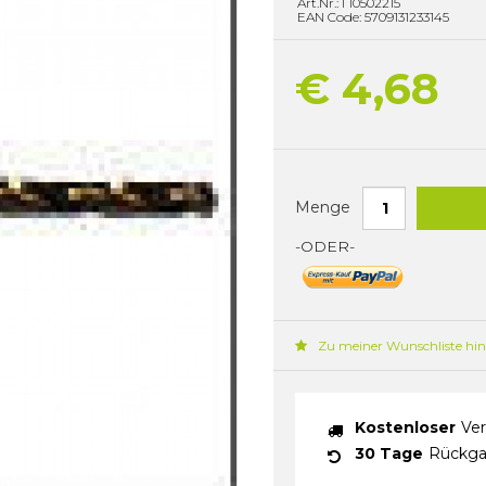
Art.Nr.: I 10502215
EAN Code: 5709131233145
€ 4,68
Menge
-ODER-
Zu meiner Wunschliste hi
Kostenloser
Ver
30 Tage
Rückga