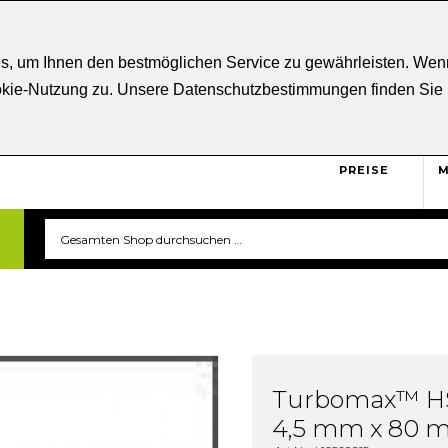
ratung
+43 5332 21807
Kostenloser
Versand ab € 5
s, um Ihnen den bestmöglichen Service zu gewährleisten. Wenn
ookie-Nutzung zu. Unsere Datenschutzbestimmungen finden Sie
BRUTTO
Sicher und unkompliziert
einkaufen. Das ist triverti.
PREISE
M
Turbomax™ HS
4,5 mm x 80 mm