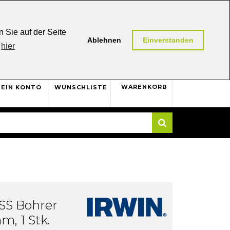
0,00 (AT / DE)
30 Tage
Rückgaberecht
 Sie auf der Seite
Ablehnen
Einverstanden
hier
0
WARENKORB
EIN KONTO
WUNSCHLISTE
Suche
S Bohrer
, 1 Stk.