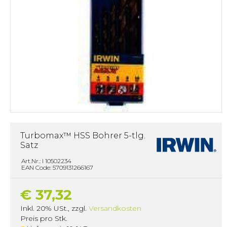
Turbomax™ HSS Bohrer 5-tlg.
Satz
Art.Nr.: I 10502234
EAN Code: 5709131266167
€ 37,32
Inkl. 20% USt.
,
zzgl.
Versandkosten
Preis pro Stk.