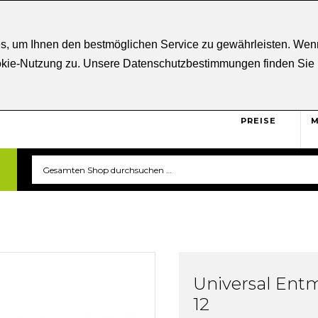
ratung
+43 5332 21807
Kostenloser
Versand ab € 5
s, um Ihnen den bestmöglichen Service zu gewährleisten. Wenn
ookie-Nutzung zu. Unsere Datenschutzbestimmungen finden Sie
BRUTTO
Sicher und unkompliziert
einkaufen. Das ist triverti.
PREISE
M
Universal Entm
12