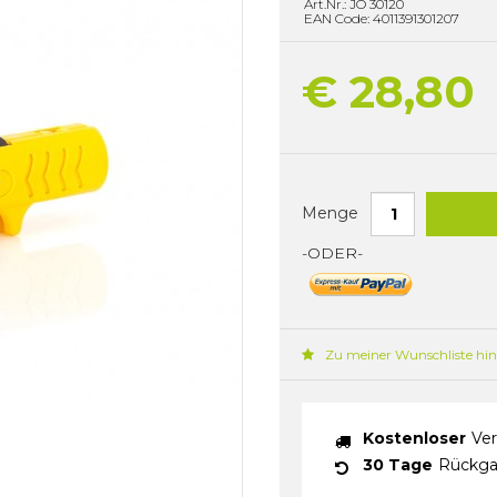
Art.Nr.: JO 30120
EAN Code: 4011391301207
€ 28,80
Menge
-ODER-
Zu meiner Wunschliste hi
Kostenloser
Ver
30 Tage
Rückga