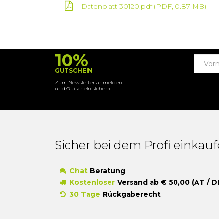
Datenblatt 30120.pdf
(PDF, 0.87 MB)
10%
GUTSCHEIN
Zum Newsletter anmelden
und Gutschein sichern.
Sicher bei dem Profi einkau
Chat
Beratung
Kostenloser
Versand ab € 50,00 (AT / D
30 Tage
Rückgaberecht