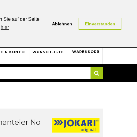
0,00 (AT / DE)
30 Tage
Rückgaberecht
 Sie auf der Seite
Ablehnen
Einverstanden
hier
0
WARENKORB
EIN KONTO
WUNSCHLISTE
Suche
anteler No.