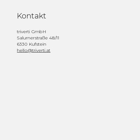
Kontakt
triverti GmbH
Salurnerstraße 48/11
6330 Kufstein
hello@triverti.at