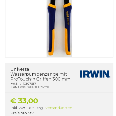
Universal
Wasserpumpenzange mit
ProTouch™ Griffen 300 mm
Art.Nr.: I 10507637
EAN Code: 5706915076370
€ 33,00
Inkl. 20% USt.
,
zzgl.
Versandkosten
Preis pro Stk.