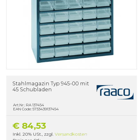
Stahlmagazin Typ 945-00 mit
45 Schubladen
Art.Nr.: RA 137454
EAN Code: 5733439137454
€ 84,53
Inkl. 20% USt.
,
zzgl.
Versandkosten